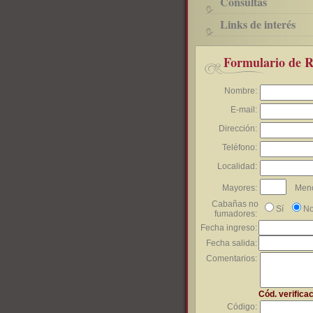
Consultas
Links de interés
Formulario de R
Nombre:
E-mail:
Dirección:
Teléfono:
Localidad:
Mayores:
Meno
Cabañas no
Sí
N
fumadores:
Fecha ingreso:
Fecha salida:
Comentarios:
Cód. verifica
Código: